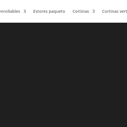
enrollables
Estores paqueto
Cortinas
Cortinas vert
g de Tecnocort
, tendencias y moda en cortinas y estores para 
especialistas en decoración con más de 25 año