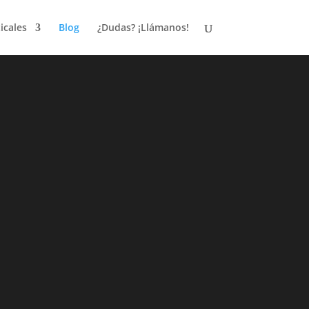
icales
Blog
¿Dudas? ¡Llámanos!
inas
el hogar.
s de experiencia