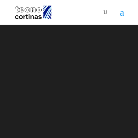
Cortinas
venecianas
descubre