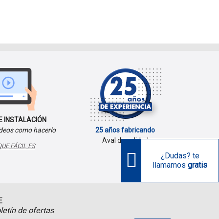
E INSTALACIÓN
ídeos como hacerlo
25 años fabricando
Aval de calidad
UE FÁCIL ES
¿Dudas? te
llamamos
gratis
E
letín de ofertas