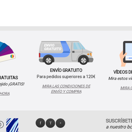
ENVÍO GRATUITO
VÍDEOS D
Para pedidos superiores a 120€
RATUITAS
Mira estos v
jido ¡GRATIS!
MIRA LAS CONDICIONES DE
MIRA Q
ENVÍO Y COMPRA
AHORA
SUSCRÍBET
.
.
.
a nuestro bo