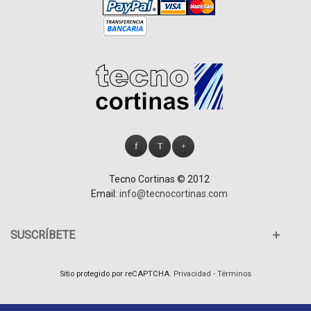
.
.
.
Tecno Cortinas © 2012
Email:
info@tecnocortinas.com
SUSCRÍBETE
Sitio protegido por reCAPTCHA.
Privacidad
-
Términos
Empresa
|
Calidad y Garantía
|
Cómo medir
|
Guía de instalación
|