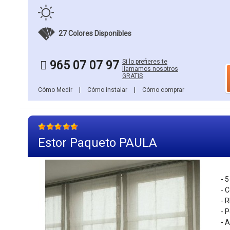
27 Colores Disponibles
Si lo prefieres te
965 07 07 97
llamamos nosotros
GRATIS
Cómo Medir
|
Cómo instalar
|
Cómo comprar
Estor Paqueto PAULA
- 5
- 
- 
- 
- 