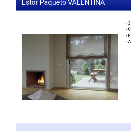
Estor Paqueto VALENTINA
- 2
- 
- 
- 