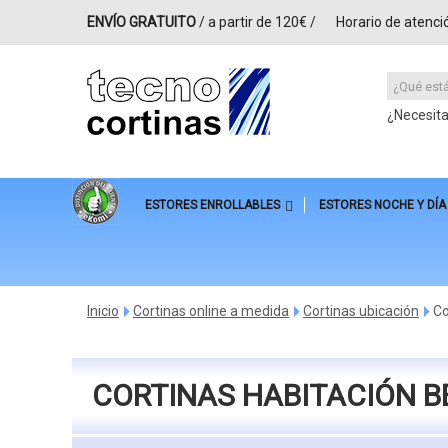
ENVÍO GRATUITO
/ a partir de 120€ /
Horario de atenci
¿Necesit
ESTORES ENROLLABLES
ESTORES NOCHE Y DÍA
Inicio
Cortinas online a medida
Cortinas ubicación
Co
>
>
>
CORTINAS HABITACIÓN B