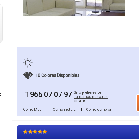
10 Colores Disponibles
Si lo prefieres te
965 07 07 97
s
llamamos nosotros
GRATIS
Cómo Medir
|
Cómo instalar
|
Cómo comprar